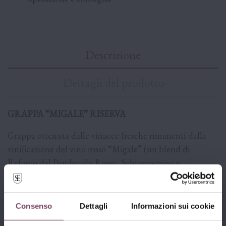
Descrizione
Dettagli del prodotto
GRAPPA “MIGALE” RISERVA
Grappa ottenuta dalle vinacce fresche rimanenti dalla
vinificazione del vino rosso “Migale” (un blend di
Refosco dal Penducolo Rosso, Schioppettino e
Tazzelenghe), in impianto di distillazione in rame di tipo
discontinuo, a otto alambicchi, funzionante a vapore
diretto.
Consenso
Dettagli
Informazioni sui cookie
Dopo la distillazione la grappa è avviata