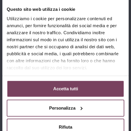
×
Entra nello shop di Pitticco Vini
all’invecchiamento, a pieno grado, in una barrique
Questo sito web utilizza i cookie
precedentemente utilizzata per il nostro vino rosso, che
Utilizziamo i cookie per personalizzare contenuti ed
Per accedere devi dichiarare di avere
le conferisce colorazione dorata naturale; qui sosta per 18
annunci, per fornire funzionalità dei social media e per
l’età legale per acquistare alcolici.
mesi (grappa riserva).
analizzare il nostro traffico. Condividiamo inoltre
informazioni sul modo in cui utilizza il nostro sito con i
Questo shop online è ad uso personale ed
Dopo alcuni mesi di affinamento in acciaio inox, la
nostri partner che si occupano di analisi dei dati web,
esclusivo di individui che possono acquistare e
grappa viene portata alla gradazione di 50° al fine di
consumare legalmente bevande alcoliche nella
pubblicità e social media, i quali potrebbero combinarle
esaltarne le peculiarità e gli aromi terziari, provenienti
nazione da cui accedono.
con altre informazioni che ha fornito loro o che hanno
dall’invecchiamento in legno. La grappa presenta un
raccolto dal suo utilizzo dei loro servizi.
Se non hai l’età legale
continua qui
. Per ulteriori
gusto che è il puro risultato della distillazione, senza
informazioni leggi le
condizioni di vendita
.
ulteriori aggiunte.
Accetta tutti
DICHIARO DI AVERE L'ETÀ LEGALE
Potrebbe Anche Piacerti
Personalizza
Rifiuta