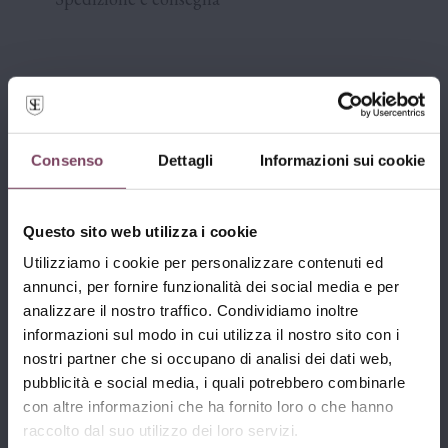
Descrizione
Consenso
Dettagli
Informazioni sui cookie
“Serika”
×
Il nome Serika nasce dall’unione dei nomi Sergio ed
Entra nello shop di Pitticco Vini
Questo sito web utilizza i cookie
Erika. Questo Tazzelenghe - in friulano “taglia-lingua” - è
Utilizziamo i cookie per personalizzare contenuti ed
Per accedere devi dichiarare di avere
caratterizzato da una grande personalità.
annunci, per fornire funzionalità dei social media e per
l’età legale per acquistare alcolici.
Si tratta di un vino Raro nel vero senso della parola,
analizzare il nostro traffico. Condividiamo inoltre
informazioni sul modo in cui utilizza il nostro sito con i
perché ormai in pochissimi lo coltivano in Friuli Venezia
Questo shop online è ad uso personale ed
nostri partner che si occupano di analisi dei dati web,
esclusivo di individui che possono acquistare e
Giulia.
consumare legalmente bevande alcoliche nella
pubblicità e social media, i quali potrebbero combinarle
nazione da cui accedono.
con altre informazioni che ha fornito loro o che hanno
I suoi tratti decisi rendono questo autoctono per
raccolto dal suo utilizzo dei loro servizi.
eccellenza un vino austero, molto apprezzato dai palati
Se non hai l’età legale
continua qui
. Per ulteriori